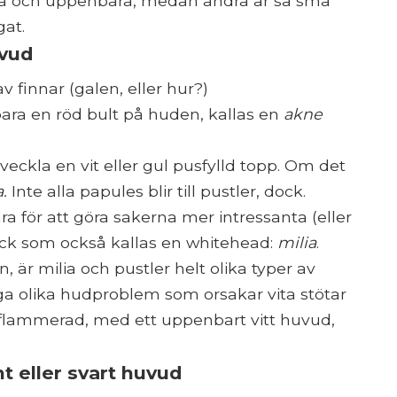
ora och uppenbara, medan andra är så små
at.
uvud
v finnar (galen, eller hur?)
bara en röd bult på huden, kallas en
akne
veckla en vit eller gul pusfylld topp. Om det
a.
Inte alla papules blir till pustler, dock.
ra för att göra sakerna mer intressanta (eller
läck som också kallas en whitehead:
milia
.
 milia och pustler helt olika typer av
ga olika hudproblem som orsakar vita stötar
nflammerad, med ett uppenbart vitt huvud,
t eller svart huvud