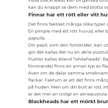
Vissa blackheads kan bli ganska st
kan du knappt se dem med blotta ög
Finnar har ett rött eller vitt h
Det finns faktiskt många olika typer a
En pimple med ett rött huvud, eller 
papulla.
Din papil, som den fortskrider, kan ut
gör det kallas det nu en
akne pustul
Pustler kallas ibland "whiteheads". Ba
förvirrande) finns en annan typ av f
Även om de delar samma smeknamn, är
fläckar. Faktum är att det finns mån
på huden. Men om din bult är röd, i
är det mer än troligt en aknepustula.
Blackheads har ett mörkt brun