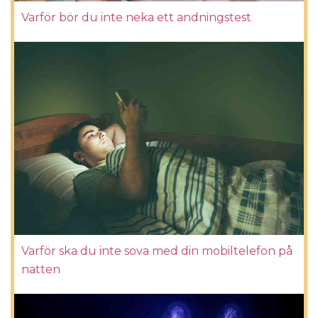
Varför bör du inte neka ett andningstest
Varför ska du inte sova med din mobiltelefon på
natten