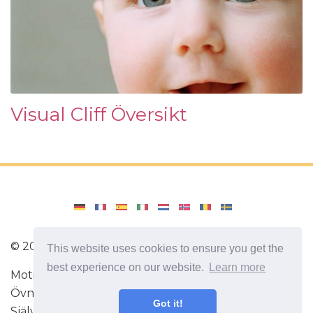
Visual Cliff Översikt
©
2026
Amenajari
This website uses cookies to ensure you get the
best experience on our website.
Learn more
Motion. Dieter och recept för en hälsosam diet.
Övningar för hjärnan. Intressanta fakta.
Got it!
Självutveckling. Var smartare och starkare idag!