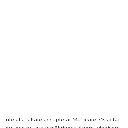
Inte alla läkare accepterar Medicare. Vissa tar
inte ens privata försäkringar längre. Medicare