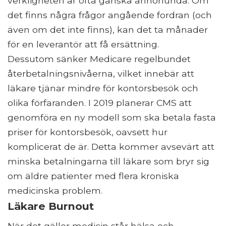
verkligheten är ofta ganska annorlunda. Om
det finns några frågor angående fordran (och
även om det inte finns), kan det ta månader
för en leverantör att få ersättning.
Dessutom sänker Medicare regelbundet
återbetalningsnivåerna, vilket innebär att
läkare tjänar mindre för kontorsbesök och
olika förfaranden. I 2019 planerar CMS att
genomföra en ny modell som ska betala fasta
priser för kontorsbesök, oavsett hur
komplicerat de är. Detta kommer avsevärt att
minska betalningarna till läkare som bryr sig
om äldre patienter med flera kroniska
medicinska problem.
Läkare Burnout
När det gäller medicin står hälsa och