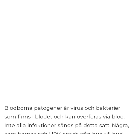
Blodborna patogener är virus och bakterier
som finns i blodet och kan överföras via blod.
Inte alla infektioner sänds på detta sätt. Några,
som herpes och HPV, sprids från hud till hud i