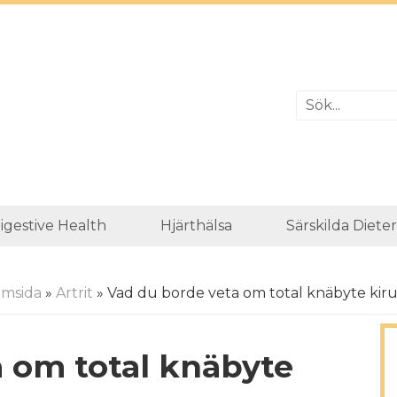
igestive Health
Hjärthälsa
Särskilda Diete
msida
»
Artrit
» Vad du borde veta om total knäbyte kiru
 om total knäbyte