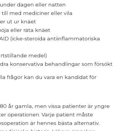
a under dagen eller natten
ill med mediciner eller vila
er ut ur knäet
öja eller räta knäet
SAID (icke-steroida antiinflammatoriska
rtstillande medel)
andra konservativa behandlingar som försökt
lla frågor kan du vara en kandidat för
l 80 år gamla, men vissa patienter är yngre
ter operationen. Varje patient måste
soperation är hennes bästa alternativ.