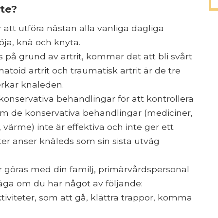
te?
att utföra nästan alla vanliga dagliga
öja, knä och knyta.
 på grund av artrit, kommer det att bli svårt
matoid artrit och traumatisk artrit är de tre
erkar knäleden.
t konservativa behandlingar för att kontrollera
 de konservativa behandlingar (mediciner,
värme) inte är effektiva och inte ger ett
ter anser knäleds som sin sista utväg
r göras med din familj, primärvårdspersonal
äga om du har något av följande:
viteter, som att gå, klättra trappor, komma