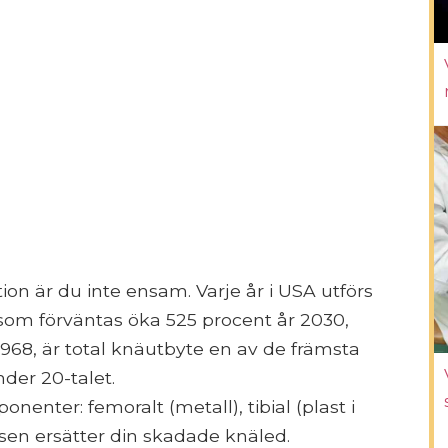
n är du inte ensam. Varje år i USA utförs
som förväntas öka 525 procent år 2030,
1968, är total knäutbyte en av de främsta
der 20-talet.
enter: femoralt (metall), tibial (plast i
tesen ersätter din skadade knäled.