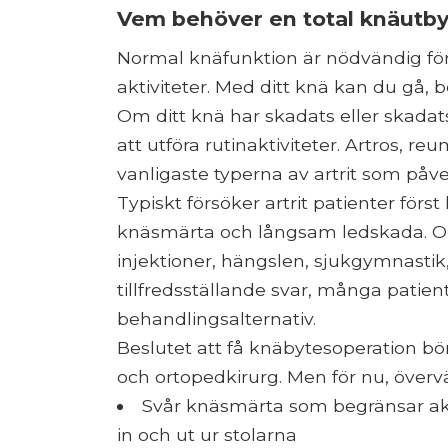
Vem behöver en total knäutby
Normal knäfunktion är nödvändig för 
aktiviteter. Med ditt knä kan du gå, b
Om ditt knä har skadats eller skadats
att utföra rutinaktiviteter. Artros, reu
vanligaste typerna av artrit som påv
Typiskt försöker artrit patienter förs
knäsmärta och långsam ledskada. Om
injektioner, hängslen, sjukgymnastik, 
tillfredsställande svar, många patien
behandlingsalternativ.
Beslutet att få knäbytesoperation bö
och ortopedkirurg. Men för nu, överv
Svår knäsmärta som begränsar akti
in och ut ur stolarna