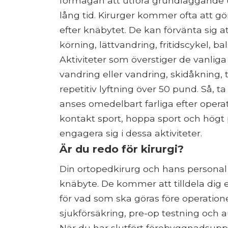
förmågan att utföra grundläggande u
lång tid. Kirurger kommer ofta att 
efter knäbytet. De kan förvänta sig att
körning, lättvandring, fritidscykel, b
Aktiviteter som överstiger de vanlig
vandring eller vandring, skidåkning, t
repetitiv lyftning över 50 pund. Så, ta
anses omedelbart farliga efter operat
kontakt sport, hoppa sport och högt 
engagera sig i dessa aktiviteter.
Är du redo för kirurgi?
Din ortopedkirurg och hans personal 
knäbyte. De kommer att tilldela dig
för vad som ska göras före operatione
sjukförsäkring, pre-op testning och 
När du har slutfört förebyggnadsupp