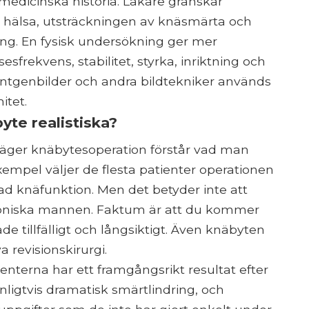
 medicinska historia. Läkare granskar
 hälsa, utsträckningen av knäsmärta och
ing. En fysisk undersökning ger mer
esfrekvens, stabilitet, styrka, inriktning och
öntgenbilder och andra bildtekniker används
itet.
yte realistiska?
rväger knäbytesoperation förstår vad man
exempel väljer de flesta patienter operationen
ad knäfunktion. Men det betyder inte att
bioniska mannen. Faktum är att du kommer
åde tillfälligt och långsiktigt. Även knäbyten
 revisionskirurgi.
nterna har ett framgångsrikt resultat efter
nligtvis dramatisk smärtlindring, och