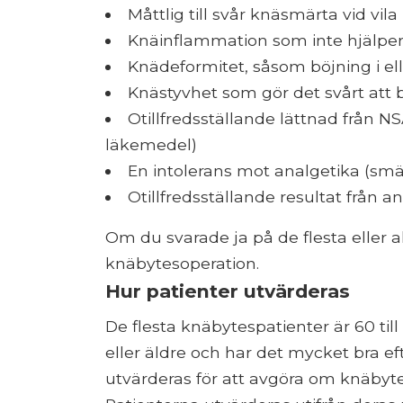
Måttlig till svår knäsmärta vid vil
Knäinflammation som inte hjälper t
Knädeformitet, såsom böjning i ell
Knästyvhet som gör det svårt att b
Otillfredsställande lättnad från N
läkemedel)
En intolerans mot analgetika (smä
Otillfredsställande resultat från 
Om du svarade ja på de flesta eller a
knäbytesoperation.
Hur patienter utvärderas
De flesta knäbytespatienter är 60 til
eller äldre och har det mycket bra ef
utvärderas för att avgöra om knäbyte