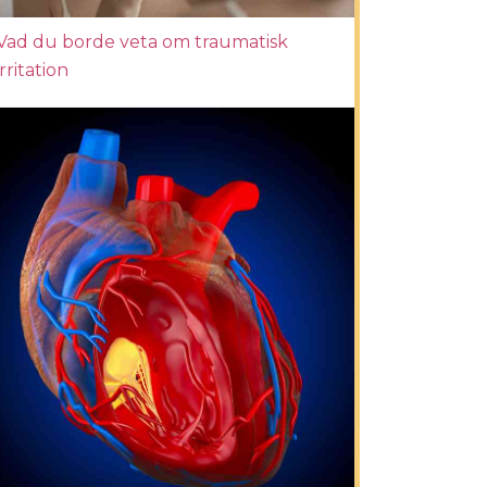
Vad du borde veta om traumatisk
irritation