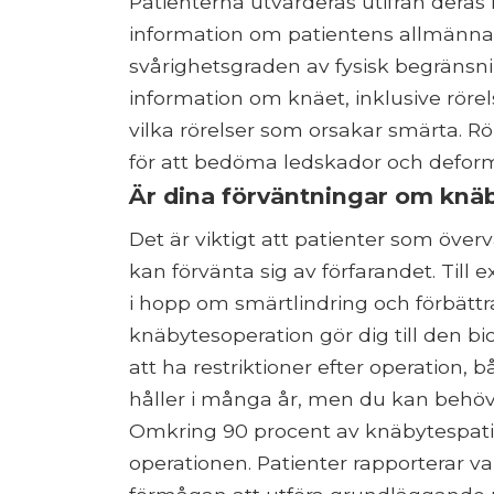
Patienterna utvärderas utifrån deras
information om patientens allmänna
svårighetsgraden av fysisk begränsn
information om knäet, inklusive rörels
vilka rörelser som orsakar smärta. R
för att bedöma ledskador och deform
Är dina förväntningar om knäb
Det är viktigt att patienter som öve
kan förvänta sig av förfarandet. Till 
i hopp om smärtlindring och förbättr
knäbytesoperation gör dig till den 
att ha restriktioner efter operation, b
håller i många år, men du kan behöva
Omkring 90 procent av knäbytespatie
operationen. Patienter rapporterar va