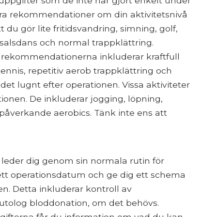
ppgifter som de inte har gjort enkelt under
göra rekommendationer om din aktivitetsnivå
 du gör lite fritidsvandring, simning, golf,
alsalsdans och normal trappklättring.
a rekommendationerna inkluderar kraftfull
ennis, repetitiv aerob trappklättring och
 det lugnt efter operationen. Vissa aktiviteter
ionen. De inkluderar jogging, löpning,
påverkande aerobics. Tänk inte ens att
leder dig genom sin normala rutin för
 ett operationsdatum och ge dig ett schema
n. Detta inkluderar kontroll av
autolog bloddonation, om det behövs.
gifterna får du information om vad du kan