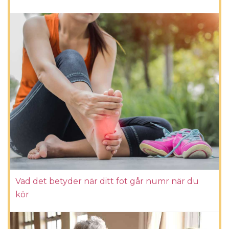
Vad det betyder när ditt fot går numr när du
kör