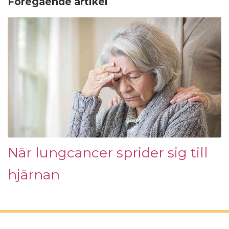
Föregående artikel
När lungcancer sprider sig till
hjärnan