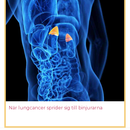
När lungcancer sprider sig till binjurarna