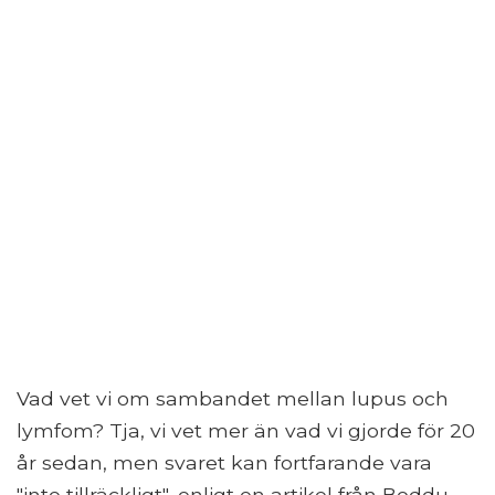
Vad vet vi om sambandet mellan lupus och
lymfom? Tja, vi vet mer än vad vi gjorde för 20
år sedan, men svaret kan fortfarande vara
"inte tillräckligt", enligt en artikel från Boddu