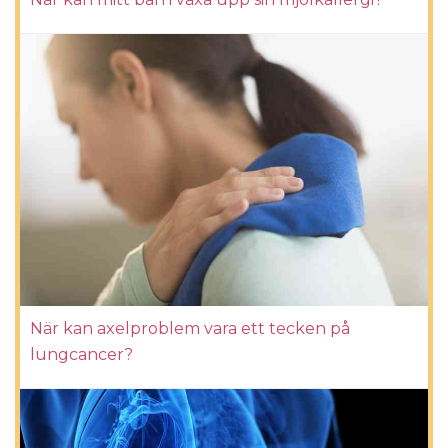
När kan axelproblem vara ett tecken på
lungcancer?