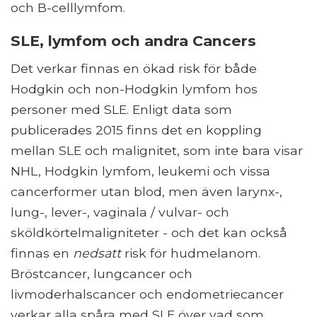
och B-celllymfom.
SLE, lymfom och andra Cancers
Det verkar finnas en ökad risk för både
Hodgkin och non-Hodgkin lymfom hos
personer med SLE. Enligt data som
publicerades 2015 finns det en koppling
mellan SLE och malignitet, som inte bara visar
NHL, Hodgkin lymfom, leukemi och vissa
cancerformer utan blod, men även larynx-,
lung-, lever-, vaginala / vulvar- och
sköldkörtelmaligniteter - och det kan också
finnas en
nedsatt
risk för hudmelanom.
Bröstcancer, lungcancer och
livmoderhalscancer och endometriecancer
verkar alla spåra med SLE över vad som