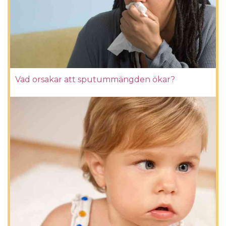
Vad orsakar att sputummängden ökar?