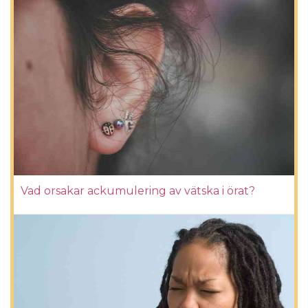
Vad orsakar ackumulering av vätska i örat?