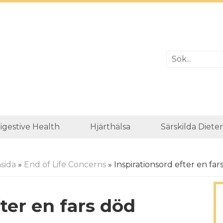
igestive Health
Hjärthälsa
Särskilda Diete
sida
»
End of Life Concerns
» Inspirationsord efter en far
ter en fars död