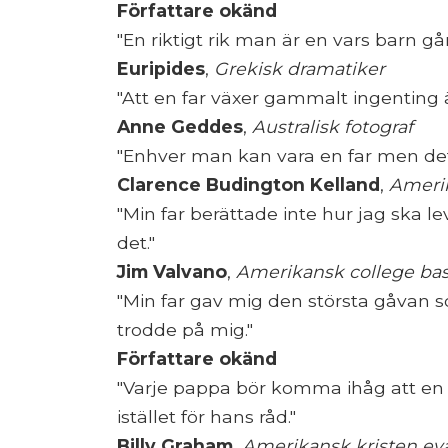
Författare okänd
"En riktigt rik man är en vars barn g
Euripides
,
Grekisk dramatiker
"Att en far växer gammalt ingenting ä
Anne Geddes
,
Australisk fotograf
"Enhver man kan vara en far men det 
Clarence Budington Kelland
,
Amerik
"Min far berättade inte hur jag ska 
det."
Jim Valvano
,
Amerikansk college bas
"Min far gav mig den största gåvan
trodde på mig."
Författare okänd
"Varje pappa bör komma ihåg att en 
istället för hans råd."
Billy Graham
,
Amerikansk kristen ev