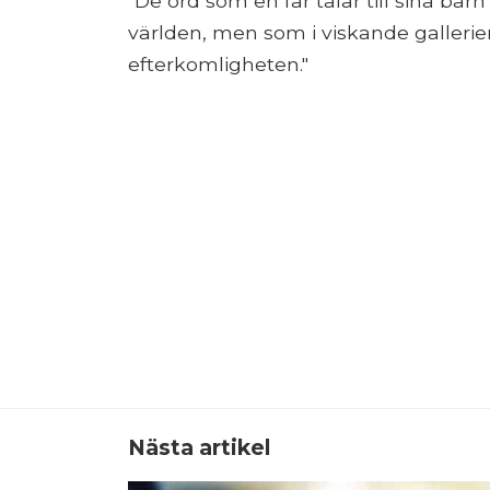
"De ord som en far talar till sina ba
världen, men som i viskande gallerier 
efterkomligheten."
Nästa artikel