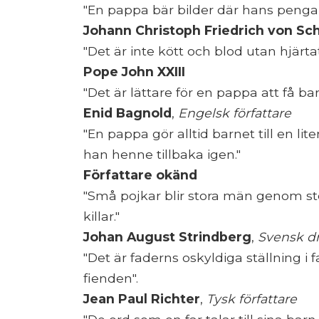
"En pappa bär bilder där hans penga
Johann Christoph Friedrich von Sch
"Det är inte kött och blod utan hjärt
Pope John XXIII
"Det är lättare för en pappa att få ba
Enid Bagnold
,
Engelsk författare
"En pappa gör alltid barnet till en l
han henne tillbaka igen."
Författare okänd
"Små pojkar blir stora män genom s
killar."
Johan August Strindberg
,
Svensk d
"Det är faderns oskyldiga ställning i f
fienden".
Jean Paul Richter
,
Tysk författare