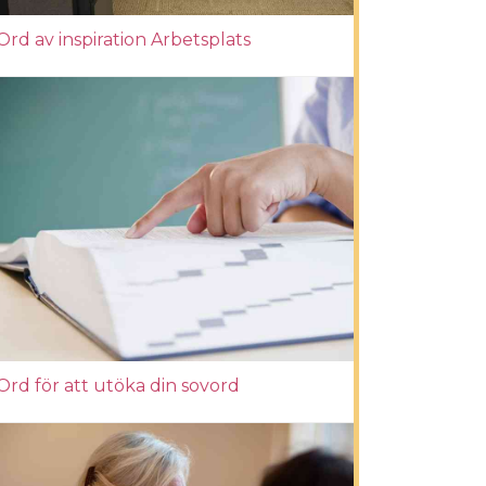
Ord av inspiration Arbetsplats
Ord för att utöka din sovord