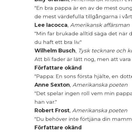
"En bra pappa är en av de mest oung
de mest värdefulla tillgångarna i vår
Lee Iacocca
,
Amerikansk affärsman
"Min far brukade alltid säga det när 
du haft ett bra liv."
Wilhelm Busch
,
Tysk tecknare och k
Att bli fader är lätt nog, men att vara
Författare okänd
"Pappa: En sons första hjälte, en dotte
Anne Sexton
,
Amerikanska poeten
"Det spelar ingen roll vem min pappa 
han var."
Robert Frost
,
Amerikanska poeten
"Du behöver inte förtjäna din mammas
Författare okänd