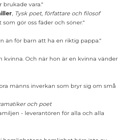
r brukade vara."
iller
,
Tysk poet, författare och filosof
at som gör oss fäder och söner."
rn än för barn att ha en riktig pappa."
iten kvinna. Och när hon är en kvinna vänder
tora männs inverkan som bryr sig om små
ramatiker och poet
amiljen - leverantören för alla och alla