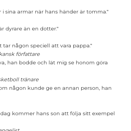
år i sina armar när hans händer är tomma."
r dyrare än en dotter."
tar någon speciell att vara pappa."
ansk författare
leva, han bodde och lät mig se honom göra
ketboll tränare
 som någon kunde ge en annan person, han
dag kommer hans son att följa sitt exempel
angelist