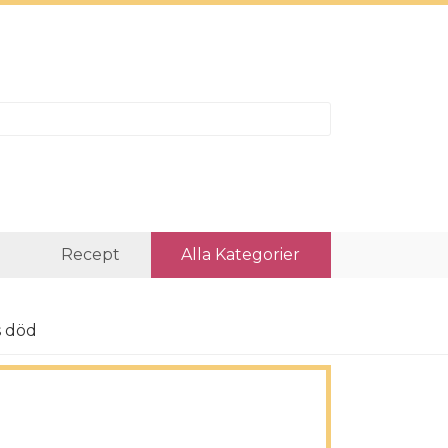
r
Recept
Alla Kategorier
s död