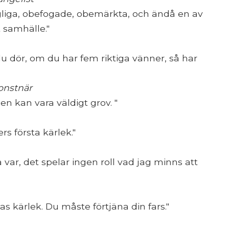
liga, obefogade, obemärkta, och ändå en av
t samhälle."
du dör, om du har fem riktiga vänner, så har
onstnär
 en kan vara väldigt grov. "
rs första kärlek."
var, det spelar ingen roll vad jag minns att
 kärlek. Du måste förtjäna din fars."