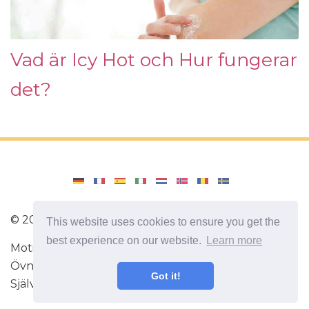
Vad är Icy Hot och Hur fungerar
det?
©
2026
Amenajari
This website uses cookies to ensure you get the
best experience on our website.
Learn more
Motion. Dieter och recept för en hälsosam diet.
Övningar för hjärnan. Intressanta fakta.
Got it!
Självutveckling. Var smartare och starkare idag!