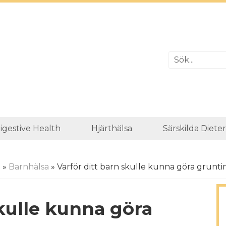
igestive Health
Hjärthälsa
Särskilda Diete
a
»
Barnhälsa
» Varför ditt barn skulle kunna göra grunti
skulle kunna göra