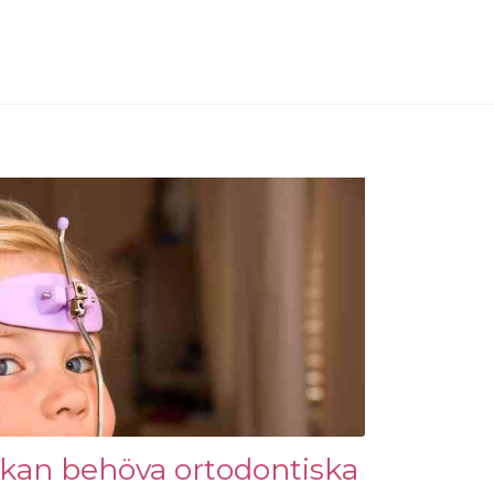
n kan behöva ortodontiska