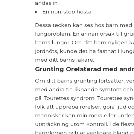
andas in
En non-stop hosta
Dessa tecken kan ses hos barn med 
lungproblem. En annan orsak till gru
barns lungor. Om ditt barn nyligen k
jordnöts, kunde det ha fastnat i lung
med ditt barns läkare.
Grunting Orelaterad med and
Om ditt barns grunting fortsätter, ve
med andra tic-liknande symtom och re
på Tourettes syndrom. Tourettes synd
folk att upprepa rörelser, göra ljud 
människor kan minimera eller undertryc
utsträckning utom kontroll. I de flest
barndomen och är vanligare bland po