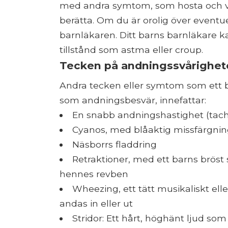
med andra symtom, som hosta och vä
berätta. Om du är orolig över eventue
barnläkaren. Ditt barns barnläkare kan
tillstånd som astma eller croup.
Tecken på andningssvårighet
Andra tecken eller symtom som ett 
som andningsbesvär, innefattar:
En snabb andningshastighet (tac
Cyanos, med blåaktig missfärgnin
Näsborrs fladdring
Retraktioner, med ett barns bröst 
hennes revben
Wheezing, ett tätt musikaliskt ell
andas in eller ut
Stridor: Ett hårt, höghänt ljud som