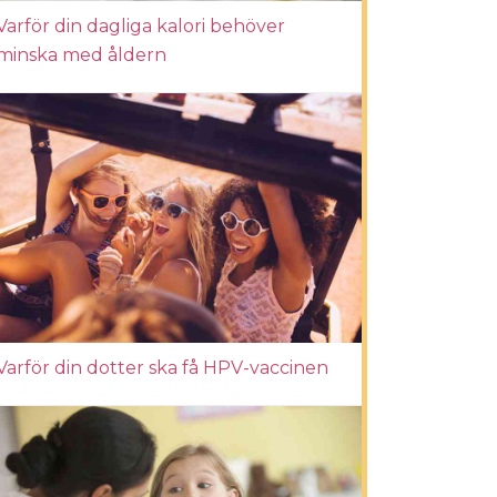
Varför din dagliga kalori behöver
minska med åldern
Varför din dotter ska få HPV-vaccinen