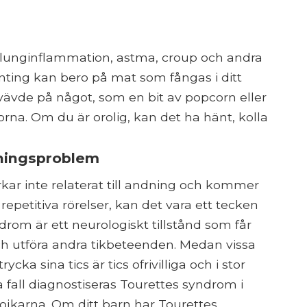
lunginflammation, astma, croup och andra
nting kan bero på mat som fångas i ditt
vävde på något, som en bit av popcorn eller
orna. Om du är orolig, kan det ha hänt, kolla
ningsproblem
rkar inte relaterat till andning och kommer
petitiva rörelser, kan det vara ett tecken
rom är ett neurologiskt tillstånd som får
och utföra andra tikbeteenden. Medan vissa
ka sina tics är tics ofrivilliga och i stor
a fall diagnostiseras Tourettes syndrom i
jkarna. Om ditt barn har Tourettes