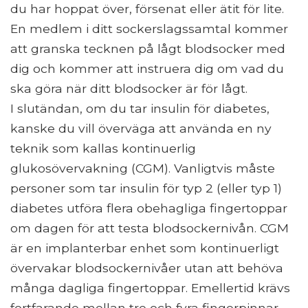
du har hoppat över, försenat eller ätit för lite.
En medlem i ditt sockerslagssamtal kommer
att granska tecknen på lågt blodsocker med
dig och kommer att instruera dig om vad du
ska göra när ditt blodsocker är för lågt.
I slutändan, om du tar insulin för diabetes,
kanske du vill överväga att använda en ny
teknik som kallas kontinuerlig
glukosövervakning (CGM). Vanligtvis måste
personer som tar insulin för typ 2 (eller typ 1)
diabetes utföra flera obehagliga fingertoppar
om dagen för att testa blodsockernivån. CGM
är en implanterbar enhet som kontinuerligt
övervakar blodsockernivåer utan att behöva
många dagliga fingertoppar. Emellertid krävs
fortfarande mellan tre och fyra fingerpinnar