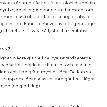
ass är att du är helt fri att plocka upp din
byt blöjan eller gå henne runt i rummet om
mmer också ofta att hålla en noga baby för
yoga in. Inte känna behovet av att agera varje
g att detta ska vara så tyst och meditativt
ass?
ighet. Några glädje i de nya sevärdheterna
 är helt nöjda att titta runt och ta allt in.
ans och kan gråta mycket först. De kan så
te upp om första klassen inte går bra. Några
ejen (oh glad dag).
klasser är mycket skonsamma och / eller