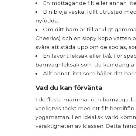
En mottagande filt eller annan liten
Din blöja väska, fullt utrustad med
nyfödda.
Om ditt barn är tillräckligt gamma
Cheerios) och en sippy kopp vatten o
svåra att städa upp om de spolas, s
En favorit leksak eller två. För s
barnvagnleksak som du kan dangla f
Allt annat litet som håller ditt barn
Vad du kan förvänta
I de flesta mamma- och barnyoga-le
vanligtvis täckt med ett filt hemifrån 
yogamattan. I en idealisk värld komme
varaktigheten av klassen. Detta händ