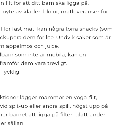
 filt för att ditt barn ska ligga på.
 byte av kläder, blöjor, matleveranser för
l för fast mat, kan några torra snacks (som
ckupera dem för lite. Undvik saker som är
om äppelmos och juice.
pädbarn som inte är mobila, kan en
ramför dem vara trevligt.
 lycklig!
ktioner lägger mammor en yoga-filt,
vid spit-up eller andra spill, högst upp på
r barnet att ligga på filten glatt under
er sällan.