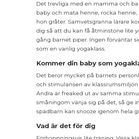
Det trevliga med en mamma och barnkl
baby och mata henne, rocka henne, 
hon gråter. Samvetsgranna lärare ko
dig så att du kan få åtminstone lite 
gång barnet piper. Ingen förväntar si
som en vanlig yogaklass.
Kommer din baby som yogakl
Det beror mycket på barnets personl
och stimulansen av klassrumsmiljön och
Andra är freaked ut av samma stimul
småningom vänja sig på det, så ge in
spädbarn kan snooze igenom hela gr
Vad är det för dig
Förhoppningsvis lite träning. Vissa 