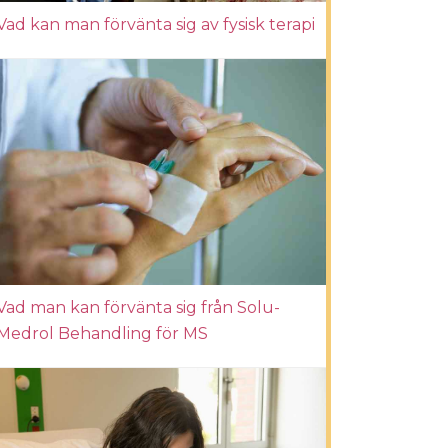
Vad kan man förvänta sig av fysisk terapi
Vad man kan förvänta sig från Solu-
Medrol Behandling för MS