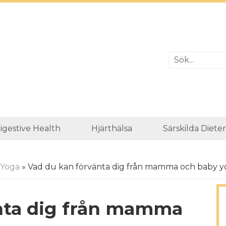
igestive Health
Hjärthälsa
Särskilda Diete
Yoga
» Vad du kan förvänta dig från mamma och baby yo
nta dig från mamma