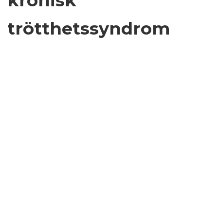
kronisk
trötthetssyndrom