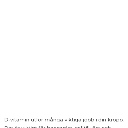
D-vitamin utför många viktiga jobb i din kropp.
Det är viktigt för benstyrka, celltillväxt och