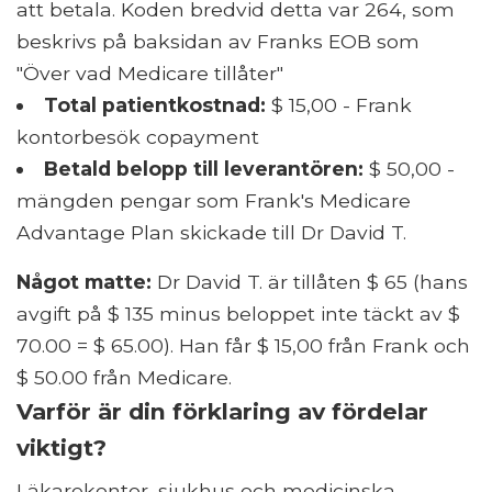
att betala. Koden bredvid detta var 264, som
beskrivs på baksidan av Franks EOB som
"Över vad Medicare tillåter"
Total patientkostnad:
$ 15,00 - Frank
kontorbesök copayment
Betald belopp till leverantören:
$ 50,00 -
mängden pengar som Frank's Medicare
Advantage Plan skickade till Dr David T.
Något matte:
Dr David T. är tillåten $ 65 (hans
avgift på $ 135 minus beloppet inte täckt av $
70.00 = $ 65.00). Han får $ 15,00 från Frank och
$ 50.00 från Medicare.
Varför är din förklaring av fördelar
viktigt?
Läkarekontor, sjukhus och medicinska