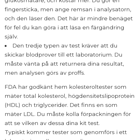
glukosmätare, och kostar mer. Du gör en
fingersticka, men ange remsan i analysatorn,
och den läser den. Det här är mindre benäget
för fel du kan göra i att läsa en färgändring
själv.
Den tredje typen av test kräver att du
skickar blodprover till ett laboratorium. Du
måste vänta på att returnera dina resultat,
men analysen görs av proffs.
FDA har godkänt hem kolesteroltester som
mäter total kolesterol, högdensitetslipoprotein
(HDL) och triglycerider. Det finns en som
mäter LDL. Du måste kolla förpackningen för
att se vilken av dessa dina kit test.
Typiskt kommer tester som genomförs i ett