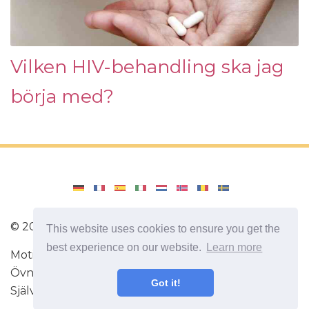
Vilken HIV-behandling ska jag
börja med?
©
2026
Amenajari
This website uses cookies to ensure you get the
best experience on our website.
Learn more
Motion. Dieter och recept för en hälsosam diet.
Övningar för hjärnan. Intressanta fakta.
Got it!
Självutveckling. Var smartare och starkare idag!