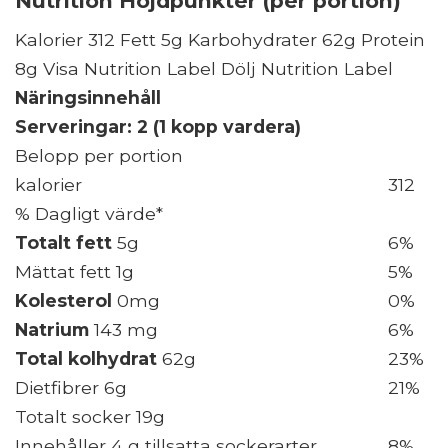
Nutrition Höjdpunkter (per portion)
Kalorier 312 Fett 5g Karbohydrater 62g Protein
8g Visa Nutrition Label Dölj Nutrition Label
Näringsinnehåll
Serveringar: 2 (1 kopp vardera)
Belopp per portion
kalorier
312
% Dagligt värde*
Totalt fett
5g
6%
Mättat fett 1g
5%
Kolesterol
0mg
0%
Natrium
143 mg
6%
Total kolhydrat
62g
23%
Dietfibrer 6g
21%
Totalt socker 19g
Innehåller 4 g tillsatta sockerarter
8%