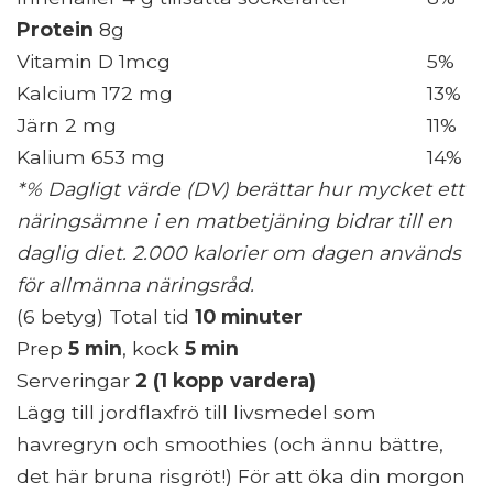
Protein
8g
Vitamin D 1mcg
5%
Kalcium 172 mg
13%
Järn 2 mg
11%
Kalium 653 mg
14%
*% Dagligt värde (DV) berättar hur mycket ett
näringsämne i en matbetjäning bidrar till en
daglig diet. 2.000 kalorier om dagen används
för allmänna näringsråd.
(6 betyg) Total tid
10 minuter
Prep
5 min
, kock
5 min
Serveringar
2 (1 kopp vardera)
Lägg till jordflaxfrö till livsmedel som
havregryn och smoothies (och ännu bättre,
det här bruna risgröt!) För att öka din morgon