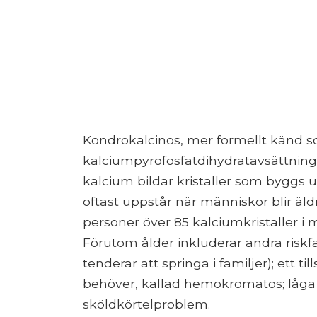
Kondrokalcinos, mer formellt känd 
kalciumpyrofosfatdihydratavsättningss
kalcium bildar kristaller som byggs 
oftast uppstår när människor blir äldr
personer över 85 kalciumkristaller i 
Förutom ålder inkluderar andra risk
tenderar att springa i familjer); ett 
behöver, kallad hemokromatos; låga
sköldkörtelproblem.