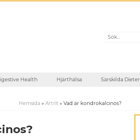
igestive Health
Hjärthälsa
Särskilda Diete
Hemsida
»
Artrit
» Vad är kondrokalcinos?
cinos?