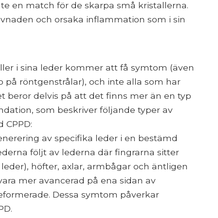
nte en match för de skarpa små kristallerna.
vävnaden och orsaka inflammation som i sin
aller i sina leder kommer att få symtom (även
på röntgenstrålar), och inte alla som har
eror delvis på att det finns mer än en typ
undation, som beskriver följande typer av
d CPPD:
erering av specifika leder i en bestämd
erna följt av lederna där fingrarna sitter
eder), höfter, axlar, armbågar och äntligen
 vara mer avancerad på ena sidan av
deformerade. Dessa symtom påverkar
PD.