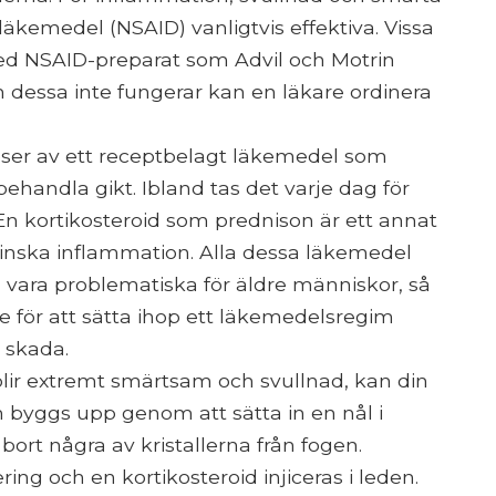
läkemedel (NSAID) vanligtvis effektiva. Vissa
d NSAID-preparat som Advil och Motrin
 dessa inte fungerar kan en läkare ordinera
oser av ett receptbelagt läkemedel som
behandla gikt. Ibland tas det varje dag för
En kortikosteroid som prednison är ett annat
 minska inflammation. Alla dessa läkemedel
 vara problematiska för äldre människor, så
re för att sätta ihop ett läkemedelsregim
 skada.
ir extremt smärtsam och svullnad, kan din
byggs upp genom att sätta in en nål i
ort några av kristallerna från fogen.
g och en kortikosteroid injiceras i leden.