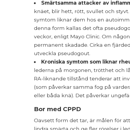
Smärtsamma attacker av inflam
knäet, blir hett, rött, svullet och sty
symtom liknar dem hos en autoimmun
denna form kallas det ofta pseudogou
veckor, enligt Mayo Clinic. Om någon 
permanent skadade. Cirka en fjärd
utveckla pseudogout.
Kroniska symtom som liknar rheu
lederna på morgonen, trötthet och 
RA-liknande tillstånd tenderar att in
(som påverkar samma fog på varder
eller båda knä). Det påverkar unge
Bor med CPPD
Oavsett form det tar, är målen för 
lindra smärta och ge fler rörelser i 