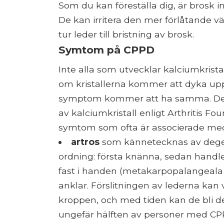
Som du kan föreställa dig, är brosk i
De kan irritera den mer förlåtande 
tur leder till bristning av brosk.
Symtom på CPPD
Inte alla som utvecklar kalciumkrist
om kristallerna kommer att dyka upp 
symptom kommer att ha samma. Det b
av kalciumkristall enligt Arthritis Fo
symtom som ofta är associerade me
artros
som kännetecknas av degen
ordning: första knänna, sedan handled
fast i handen (metakarpopalangeala l
anklar. Förslitningen av lederna kan
kroppen, och med tiden kan de bli 
ungefär hälften av personer med CP