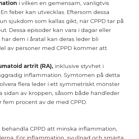
mation
i vilken en gemensam, vanligtvis
vt. En feber kan utvecklas. Eftersom dessa
 sjukdom som kallas gikt, när CPPD tar på
t. Dessa episoder kan vara i dagar eller
har dem i åratal kan deras leder bli
edel av personer med CPPD kommer att
matoid artrit (RA),
inklusive styvhet i
låggradig inflammation. Symtomen på detta
volvera flera leder i ett symmetriskt mönster
a sidan av kroppen, såsom både handleder
fär fem procent av de med CPPD.
att behandla CPPD att minska inflammation,
lederna. För inflammation, svullnad och smärta